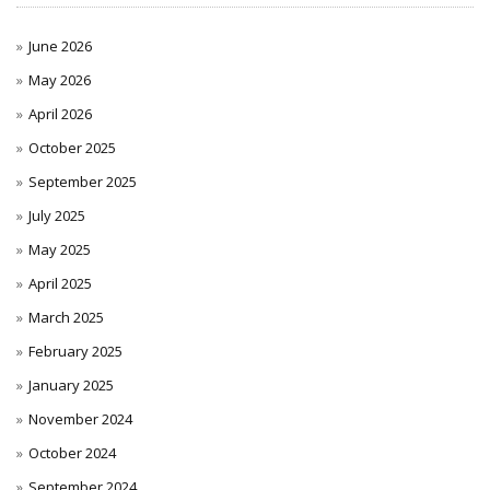
June 2026
May 2026
April 2026
October 2025
September 2025
July 2025
May 2025
April 2025
March 2025
February 2025
January 2025
November 2024
October 2024
September 2024