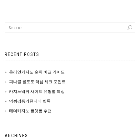
RECENT POSTS
온라인카지노 순위 비교 가이드
피나클 롤토토 핵심 체크 포인트
카지노먹튀 사이트 유형별 특징
먹튀검증커뮤니티 벳톡
테더카지노 플랫폼 추천
ARCHIVES