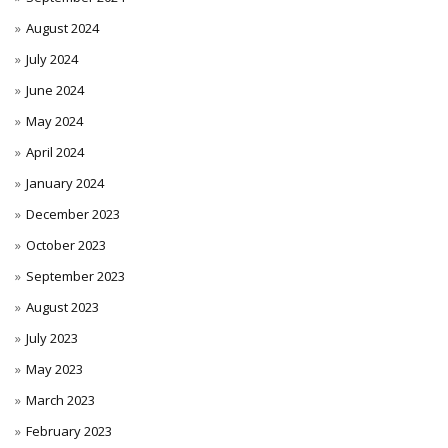
August 2024
July 2024
June 2024
May 2024
April 2024
January 2024
December 2023
October 2023
September 2023
August 2023
July 2023
May 2023
March 2023
February 2023