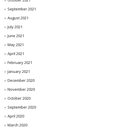
October 2021
September 2021
August 2021
July 2021
June 2021
May 2021
April 2021
February 2021
January 2021
December 2020
November 2020
October 2020
September 2020
April 2020
March 2020