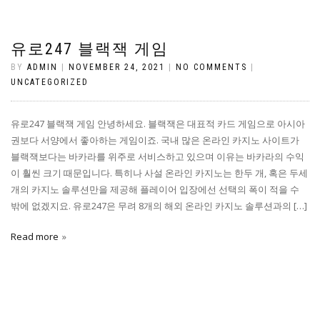
유로247 블랙잭 게임
BY
ADMIN
|
NOVEMBER 24, 2021
|
NO COMMENTS
|
UNCATEGORIZED
유로247 블랙잭 게임 안녕하세요. 블랙잭은 대표적 카드 게임으로 아시아
권보다 서양에서 좋아하는 게임이죠. 국내 많은 온라인 카지노 사이트가
블랙잭보다는 바카라를 위주로 서비스하고 있으며 이유는 바카라의 수익
이 훨씬 크기 때문입니다. 특히나 사설 온라인 카지노는 한두 개, 혹은 두세
개의 카지노 솔루션만을 제공해 플레이어 입장에선 선택의 폭이 적을 수
밖에 없겠지요. 유로247은 무려 8개의 해외 온라인 카지노 솔루션과의 […]
Read more