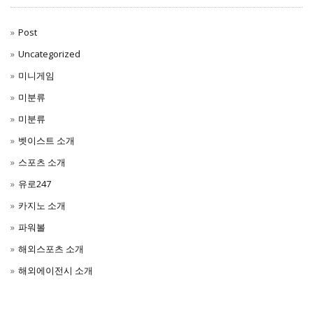
Post
Uncategorized
미니게임
미분류
미분류
벳이스트 소개
스포츠 소개
유로247
카지노 소개
파워볼
해외스포츠 소개
해외에이전시 소개