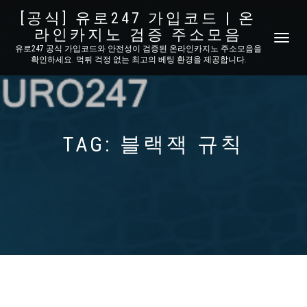
[공식] 유로247 가입코드 | 온
라인카지노 검증 주소모음
TOGGLE
유로247 공식 가입코드와 안전성이 검증된 온라인카지노 주소모음을
NAVIGATI
확인하세요. 먹튀 걱정 없는 최고의 베팅 환경을 제공합니다.
TAG:
블랙잭 규칙