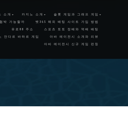
츠 소개
카지노 소개
슬롯 게임과 그래프 게임
 협박 가능할까
벳365 해외 배팅 사이트 가입 방법
개
유로88 주소
스포츠 토토 정배와 역배 배팅
노 안다르 바하르 게임
아바 에이전시 소개와 리뷰
아바 에이전시 신규 게임 런칭