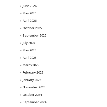
June 2026
May 2026
April 2026
October 2025
September 2025
July 2025
May 2025
April 2025
March 2025
February 2025
January 2025
November 2024
October 2024
September 2024