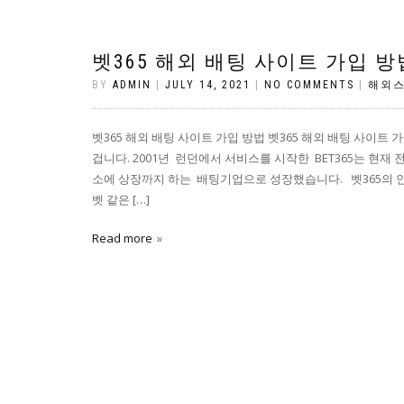
벳365 해외 배팅 사이트 가입 방
BY
ADMIN
|
JULY 14, 2021
|
NO COMMENTS
|
해외스
벳365 해외 배팅 사이트 가입 방법 벳365 해외 배팅 사이트
겁니다. 2001년 런던에서 서비스를 시작한 BET365는 현재
소에 상장까지 하는 배팅기업으로 성장했습니다. 벳365의 
벳 같은 […]
Read more