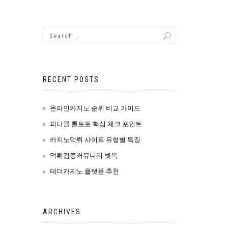
RECENT POSTS
온라인카지노 순위 비교 가이드
피나클 롤토토 핵심 체크 포인트
카지노먹튀 사이트 유형별 특징
먹튀검증커뮤니티 벳톡
테더카지노 플랫폼 추천
ARCHIVES