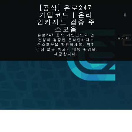
[공식] 유로247
가입코드 | 온라
홈
인카지노 검증 주
소모음
유로247 공식 가입코드와 안
놀이터
전성이 검증된 온라인카지노
주소모음을 확인하세요. 먹튀
걱정 없는 최고의 베팅 환경을
제공합니다.