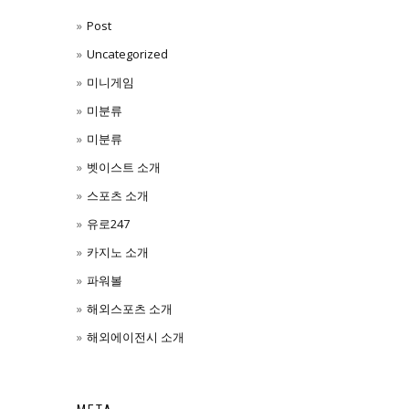
Post
Uncategorized
미니게임
미분류
미분류
벳이스트 소개
스포츠 소개
유로247
카지노 소개
파워볼
해외스포츠 소개
해외에이전시 소개