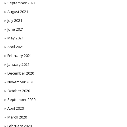
September 2021
August 2021
July 2021
June 2021
May 2021
April 2021
February 2021
January 2021
December 2020
November 2020
October 2020
September 2020
April 2020
March 2020
February 2020