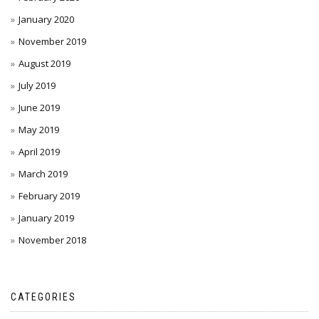
January 2020
November 2019
August 2019
July 2019
June 2019
May 2019
April 2019
March 2019
February 2019
January 2019
November 2018
CATEGORIES