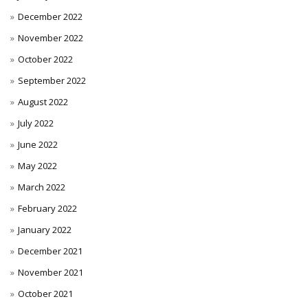
December 2022
November 2022
October 2022
September 2022
August 2022
July 2022
June 2022
May 2022
March 2022
February 2022
January 2022
December 2021
November 2021
October 2021