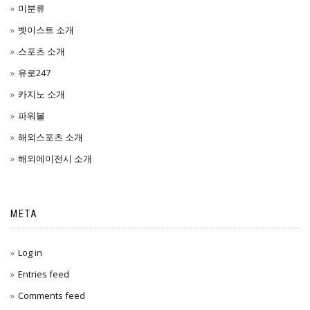
미분류
벳이스트 소개
스포츠 소개
유로247
카지노 소개
파워볼
해외스포츠 소개
해외에이전시 소개
META
Log in
Entries feed
Comments feed