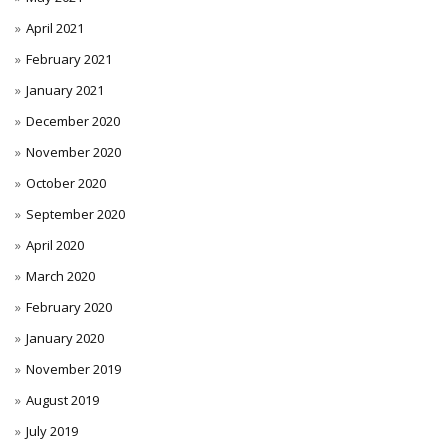
April 2021
February 2021
January 2021
December 2020
November 2020
October 2020
September 2020
April 2020
March 2020
February 2020
January 2020
November 2019
August 2019
July 2019