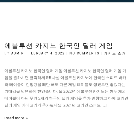
에볼루션 카지노 한국인 딜러 게임
BY
ADMIN
|
FEBRUARY 4, 2022
|
NO COMMENTS
|
카지노 소개
에볼루션 카지노 한국인 딜러 게임 에볼루션 카지노 한국인 딜러 게임 가
입을 원하시면 클릭하세요!! 사실 에볼루션 카지노에 한국인 스피드 바카
라 테이블이 런칭됬을 때만 해도 다른 게임 테이블도 생겼으면 좋겠다는
기대감을 막연하게 했었습니다. 올 2022년 에볼루션 카지노는 한두 개의
테이블이 아닌 무려 5개의 한국인 딜러 게임을 추가 런칭하고 아예 코리언
딜러 게임 카테고리가 추가됬네요. 2021년 코리안 스피드 […]
Read more