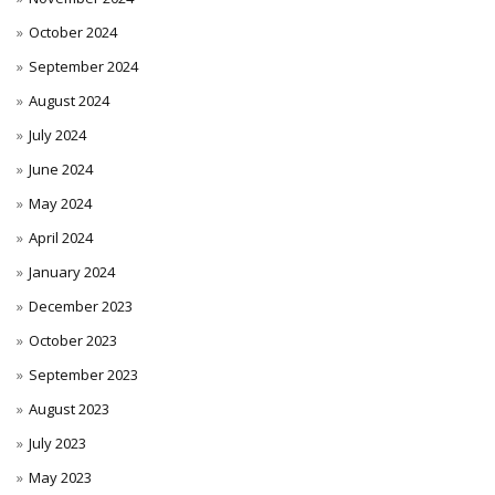
October 2024
September 2024
August 2024
July 2024
June 2024
May 2024
April 2024
January 2024
December 2023
October 2023
September 2023
August 2023
July 2023
May 2023