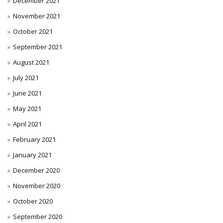
December 2021
November 2021
October 2021
September 2021
August 2021
July 2021
June 2021
May 2021
April 2021
February 2021
January 2021
December 2020
November 2020
October 2020
September 2020