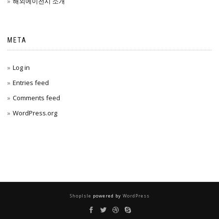
해외에이전시 소개
META
Log in
Entries feed
Comments feed
WordPress.org
ShopIsle
powered by
WordPress