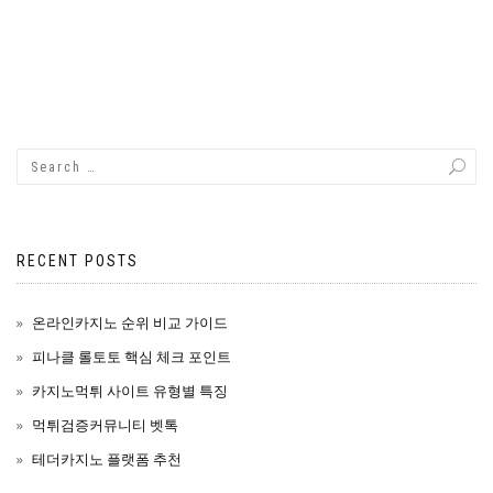
RECENT POSTS
온라인카지노 순위 비교 가이드
피나클 롤토토 핵심 체크 포인트
카지노먹튀 사이트 유형별 특징
먹튀검증커뮤니티 벳톡
테더카지노 플랫폼 추천