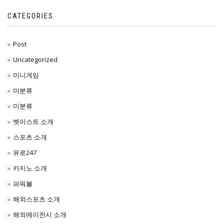
CATEGORIES
Post
Uncategorized
미니게임
미분류
미분류
벳이스트 소개
스포츠 소개
유로247
카지노 소개
파워볼
해외스포츠 소개
해외에이전시 소개