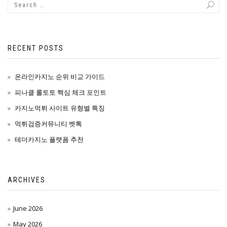
RECENT POSTS
온라인카지노 순위 비교 가이드
피나클 롤토토 핵심 체크 포인트
카지노먹튀 사이트 유형별 특징
먹튀검증커뮤니티 벳톡
테더카지노 플랫폼 추천
ARCHIVES
June 2026
May 2026