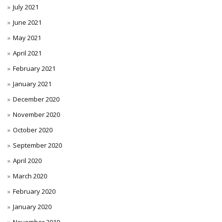
July 2021
June 2021
May 2021
April 2021
February 2021
January 2021
December 2020
November 2020
October 2020
September 2020
April 2020
March 2020
February 2020
January 2020