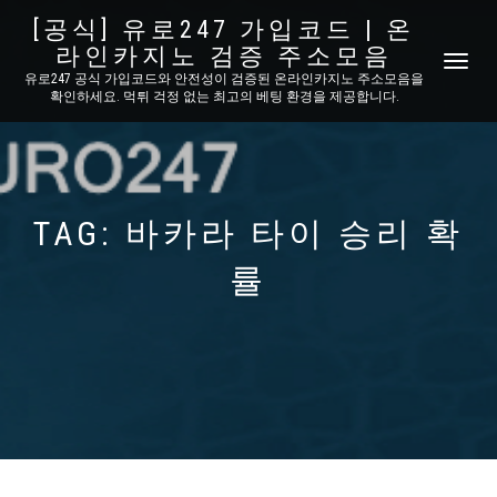
[공식] 유로247 가입코드 | 온
라인카지노 검증 주소모음
TOGGLE
유로247 공식 가입코드와 안전성이 검증된 온라인카지노 주소모음을
NAVIGATI
확인하세요. 먹튀 걱정 없는 최고의 베팅 환경을 제공합니다.
TAG:
바카라 타이 승리 확
률