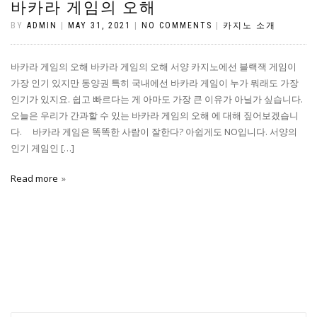
바카라 게임의 오해
BY
ADMIN
|
MAY 31, 2021
|
NO COMMENTS
|
카지노 소개
바카라 게임의 오해 바카라 게임의 오해 서양 카지노에선 블랙잭 게임이
가장 인기 있지만 동양권 특히 국내에선 바카라 게임이 누가 뭐래도 가장
인기가 있지요. 쉽고 빠르다는 게 아마도 가장 큰 이유가 아닐가 싶습니다.
오늘은 우리가 간과할 수 있는 바카라 게임의 오해 에 대해 짚어보겠습니
다. 바카라 게임은 똑똑한 사람이 잘한다? 아쉽게도 NO입니다. 서양의
인기 게임인 […]
Read more