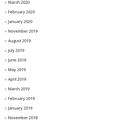
March 2020
February 2020
January 2020
November 2019
August 2019
July 2019
June 2019
May 2019
April 2019
March 2019
February 2019
January 2019
November 2018