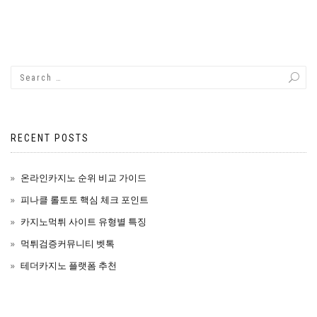
RECENT POSTS
온라인카지노 순위 비교 가이드
피나클 롤토토 핵심 체크 포인트
카지노먹튀 사이트 유형별 특징
먹튀검증커뮤니티 벳톡
테더카지노 플랫폼 추천