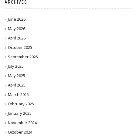
ARCHIVES
June 2026
May 2026
April 2026
October 2025
September 2025
July 2025
May 2025
April 2025
March 2025
February 2025
January 2025
November 2024
October 2024