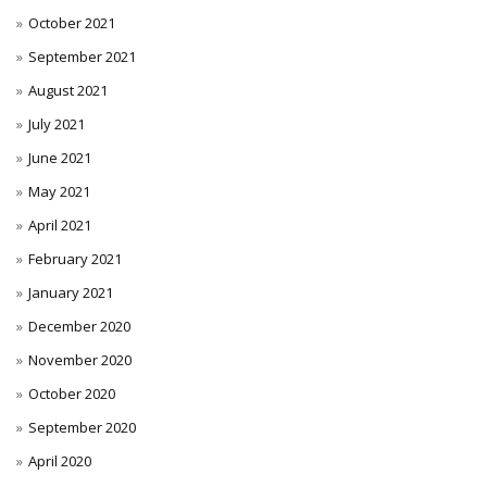
October 2021
September 2021
August 2021
July 2021
June 2021
May 2021
April 2021
February 2021
January 2021
December 2020
November 2020
October 2020
September 2020
April 2020