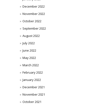
December 2022
November 2022
October 2022
September 2022
August 2022
July 2022
June 2022
May 2022
March 2022
February 2022
January 2022
December 2021
November 2021
October 2021