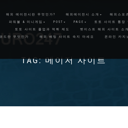
해외 에이전시란 무엇인가?
해외에이전시 소개
해외스포
파워볼 & 미니게임
POST
PAGE
토토 사이트 통장
토토 사이트 졸업과 먹튀 제도
벳이스트 해외 사이트 소
 코드란 무엇인가
해외 배팅 사이트 속지 마세요
온라인 카지
TAG:
메이저 사이트