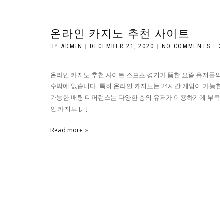
온라인 카지노 추천 사이트
BY
ADMIN
|
DECEMBER 21, 2020
|
NO COMMENTS
|
온라인 카지노 추천 사이트 스포츠 경기가 뜸한 요즘 유저들의
수밖에 없습니다. 특히 온라인 카지노는 24시간 게임이 가능
가능한 배팅 디퍼런스는 다양한 층의 유저가 이용하기에 부족
인 카지노 […]
Read more