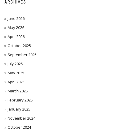
ARCHIVES
June 2026
May 2026
April 2026
October 2025
September 2025
July 2025
May 2025
April 2025
March 2025
February 2025
January 2025
November 2024
October 2024