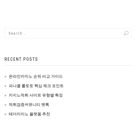
RECENT POSTS
온라인카지노 순위 비교 가이드
피나클 롤토토 핵심 체크 포인트
카지노먹튀 사이트 유형별 특징
먹튀검증커뮤니티 벳톡
테더카지노 플랫폼 추천