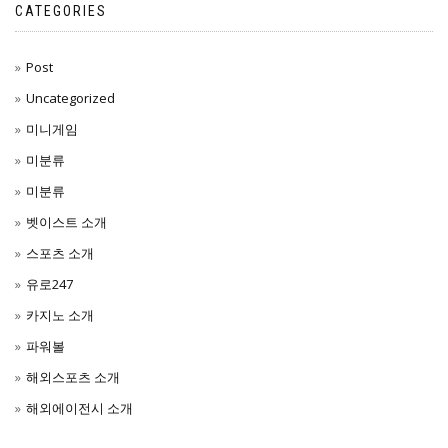
CATEGORIES
Post
Uncategorized
미니게임
미분류
미분류
벳이스트 소개
스포츠 소개
유로247
카지노 소개
파워볼
해외스포츠 소개
해외에이전시 소개