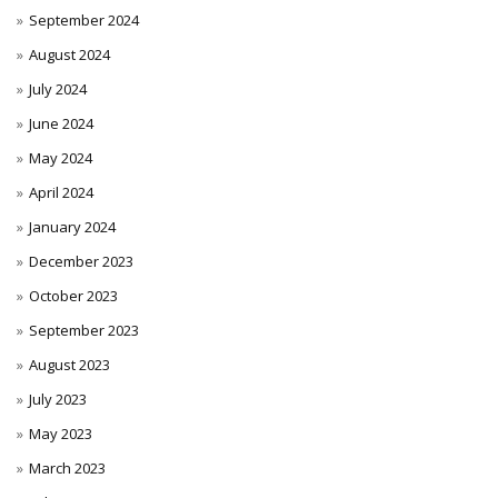
September 2024
August 2024
July 2024
June 2024
May 2024
April 2024
January 2024
December 2023
October 2023
September 2023
August 2023
July 2023
May 2023
March 2023