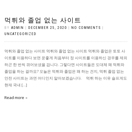
먹튀와 졸업 없는 사이트
BY
ADMIN
|
DECEMBER 25, 2020
|
NO COMMENTS
|
UNCATEGORIZED
먹튀와 졸업 없는 사이트 먹튀와 졸업 없는 사이트 먹튀와 졸업은 토토 사
이트를 이용하다 보면 운좋게 처음부터 정 사이트를 이용하신 경우를 제외
하곤 한 번씩 겪어보셨을 겁니다. 그렇다면 사이트들은 도대체 왜 먹튀와
졸업을 하는 걸까요? 오늘은 먹튀와 졸업은 왜 하는 건지, 먹튀 졸업 없는
안전 사이트는 과연 어디인지 알아보겠습니다. 먹튀 하는 이유 슬프게도
현재 국내 […]
Read more