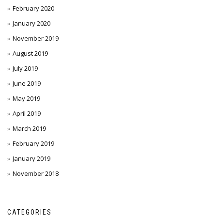
February 2020
January 2020
November 2019
August 2019
July 2019
June 2019
May 2019
April 2019
March 2019
February 2019
January 2019
November 2018
CATEGORIES