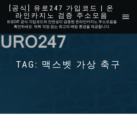
[공식] 유로247 가입코드 | 온
라인카지노 검증 주소모음
TOGGLE
유로247 공식 가입코드와 안전성이 검증된 온라인카지노 주소모음을
NAVIGATI
확인하세요. 먹튀 걱정 없는 최고의 베팅 환경을 제공합니다.
TAG:
맥스벳 가상 축구