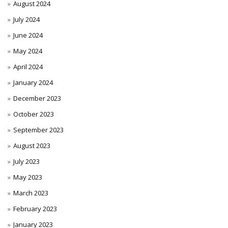
August 2024
July 2024
June 2024
May 2024
April 2024
January 2024
December 2023
October 2023
September 2023
August 2023
July 2023
May 2023
March 2023
February 2023
January 2023