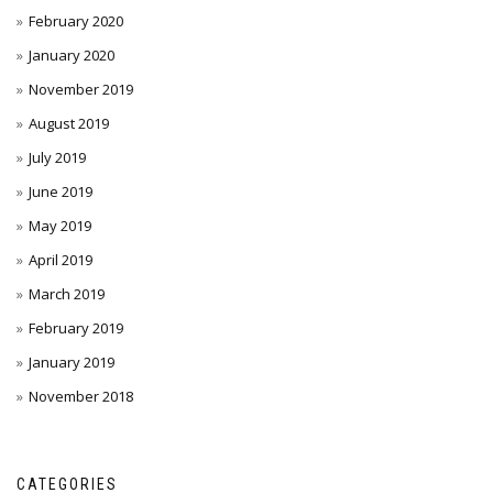
February 2020
January 2020
November 2019
August 2019
July 2019
June 2019
May 2019
April 2019
March 2019
February 2019
January 2019
November 2018
CATEGORIES