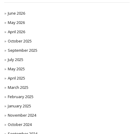
June 2026
May 2026
April 2026
October 2025
September 2025
July 2025
May 2025
April 2025
March 2025
February 2025
January 2025
November 2024
October 2024
September 2024