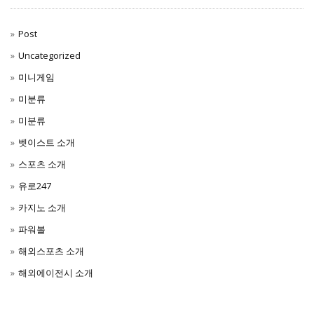
Post
Uncategorized
미니게임
미분류
미분류
벳이스트 소개
스포츠 소개
유로247
카지노 소개
파워볼
해외스포츠 소개
해외에이전시 소개