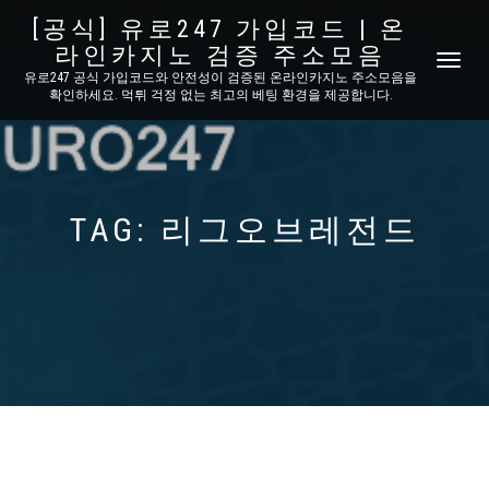
[공식] 유로247 가입코드 | 온
라인카지노 검증 주소모음
TOGGLE
유로247 공식 가입코드와 안전성이 검증된 온라인카지노 주소모음을
NAVIGATI
확인하세요. 먹튀 걱정 없는 최고의 베팅 환경을 제공합니다.
TAG:
리그오브레전드