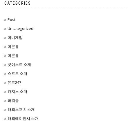
CATEGORIES
Post
Uncategorized
미니게임
미분류
미분류
벳이스트 소개
스포츠 소개
유로247
카지노 소개
파워볼
해외스포츠 소개
해외에이전시 소개