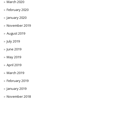
March 2020
February 2020
January 2020
November 2019
August 2019
July 2019
June 2019
May 2019
April 2019
March 2019
February 2019
January 2019
November 2018