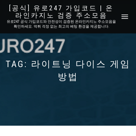
[공식] 유로247 가입코드 | 온
라인카지노 검증 주소모음
TOGGLE
유로247 공식 가입코드와 안전성이 검증된 온라인카지노 주소모음을
NAVIGATI
확인하세요. 먹튀 걱정 없는 최고의 베팅 환경을 제공합니다.
TAG:
라이트닝 다이스 게임
방법