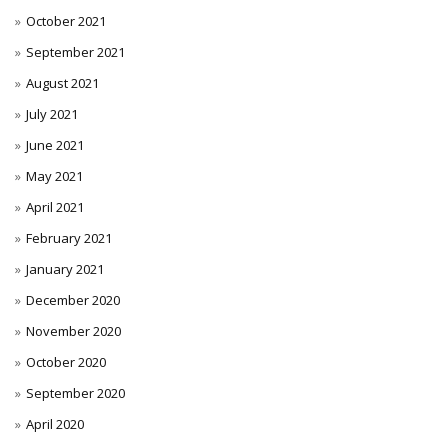
October 2021
September 2021
August 2021
July 2021
June 2021
May 2021
April 2021
February 2021
January 2021
December 2020
November 2020
October 2020
September 2020
April 2020