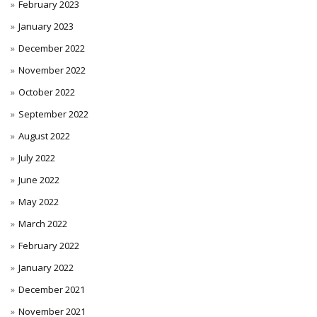
February 2023
January 2023
December 2022
November 2022
October 2022
September 2022
August 2022
July 2022
June 2022
May 2022
March 2022
February 2022
January 2022
December 2021
November 2021