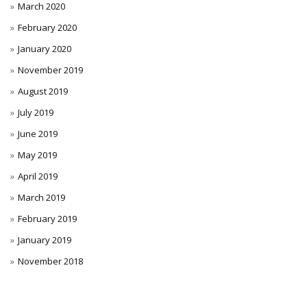
March 2020
February 2020
January 2020
November 2019
August 2019
July 2019
June 2019
May 2019
April 2019
March 2019
February 2019
January 2019
November 2018