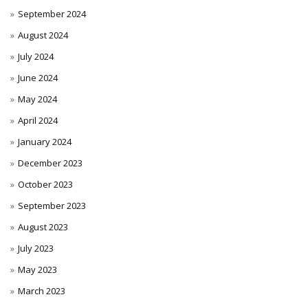
September 2024
August 2024
July 2024
June 2024
May 2024
April 2024
January 2024
December 2023
October 2023
September 2023
August 2023
July 2023
May 2023
March 2023