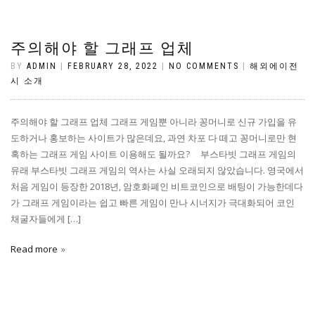
주의해야 할 그래프 업체
BY
ADMIN
|
FEBRUARY 28, 2022
|
NO COMMENTS
|
해외에이전
시 소개
주의해야 할 그래프 업체 그래프 게임뿐 아니라 꽁머니로 신규 가입을 유
도하거나 홍보하는 사이트가 많은데요, 과연 차포 다 떼고 꽁머니로만 현
혹하는 그래프 게임 사이트 이용해도 될까요? 부스타빗 그래프 게임의
유래 부스타빗 그래프 게임의 역사는 사실 오래되지 않았습니다. 영국에서
처음 게임이 등장한 2018년, 암호화폐인 비트코인으로 배팅이 가능한데다
가 그래프 게임이라는 쉽고 빠른 게임이 만나 시너지가 극대화되어 코인
채굴자들에게 […]
Read more