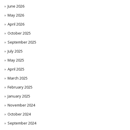
June 2026
May 2026
April 2026
October 2025
September 2025
July 2025
May 2025
April 2025
March 2025
February 2025
January 2025
November 2024
October 2024
September 2024