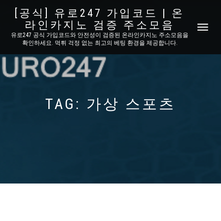
[공식] 유로247 가입코드 | 온
라인카지노 검증 주소모음
TOGGLE
유로247 공식 가입코드와 안전성이 검증된 온라인카지노 주소모음을
NAVIGATI
확인하세요. 먹튀 걱정 없는 최고의 베팅 환경을 제공합니다.
TAG:
가상 스포츠