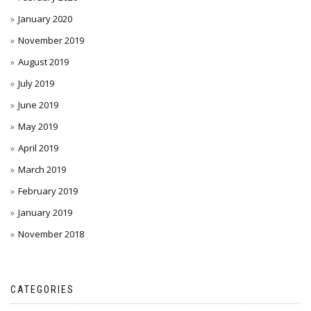
January 2020
November 2019
August 2019
July 2019
June 2019
May 2019
April 2019
March 2019
February 2019
January 2019
November 2018
CATEGORIES