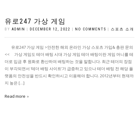
유로247 가상 게임
BY
ADMIN
|
DECEMBER 12, 2022
|
NO COMMENTS
|
스포츠 소개
유로247 가상 게임 >안전한 해외 온라인 가상 스포츠 가입& 총판 문의
<< 가상 게임도 테더 배팅 시대 가상 게임 테더 배팅이란 게임 머니를 테
더로 입금 후 원화로 환산하여 배팅하는 것을 말합니다. 최근 테더의 장점
이 부각되면서 ‘테더 배팅 사이트’가 급증하고 있으나 테더 배팅 전 해당 플
랫폼의 안전성을 반드시 확인하시고 이용해야 합니다. 2012년부터 현재까
지 높은 […]
Read more