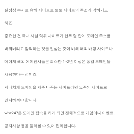
실정상 수시로 유해 사이트로 토토 사이트의 주소가 막히기도
하죠.
중요한 건 국내 사설 먹튀 사이트가 한두 달 안에 도메인 주소를
바꿔버리고 잠적하는 것을 일삼는 것에 비해 해외 배팅 사이트나
메이저 해외 에이전시들은 최소한 1~2년 이상은 동일 도메인을
사용한다는 점이죠.
지나치게 도메인을 자주 바꾸는 사이트라면 요주의 사이트로
인지하셔야 합니다.
wbc247은 도메인 접속을 하게 되면 전체적으로 게임이나 이벤트,
공지사항 등을 둘러볼 수 있어 편리합니다.