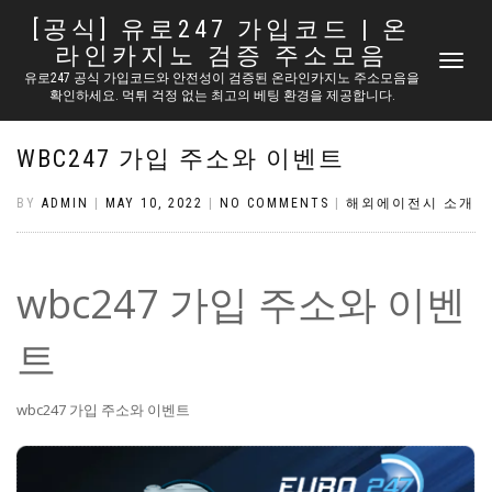
[공식] 유로247 가입코드 | 온
라인카지노 검증 주소모음
TOGGLE
유로247 공식 가입코드와 안전성이 검증된 온라인카지노 주소모음을
NAVIGATI
확인하세요. 먹튀 걱정 없는 최고의 베팅 환경을 제공합니다.
WBC247 가입 주소와 이벤트
BY
ADMIN
|
MAY 10, 2022
|
NO COMMENTS
|
해외에이전시 소개
wbc247 가입 주소와 이벤
트
wbc247 가입 주소와 이벤트