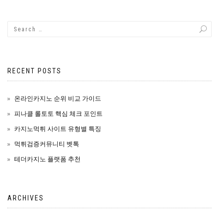
navigation
RECENT POSTS
온라인카지노 순위 비교 가이드
피나클 롤토토 핵심 체크 포인트
카지노먹튀 사이트 유형별 특징
먹튀검증커뮤니티 벳톡
테더카지노 플랫폼 추천
ARCHIVES