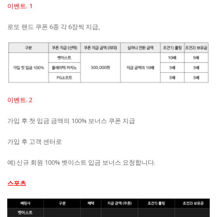
이벤트. 1
로또 랜드 쿠폰 6종 각 6장씩 지급,
이벤트. 2
가입 후 첫 입금 금액의 100% 보너스 쿠폰 지급
가입 후 고객 센터로
예) 신규 회원 100% 벳이스트 입금 보너스 요청합니다.
스포츠