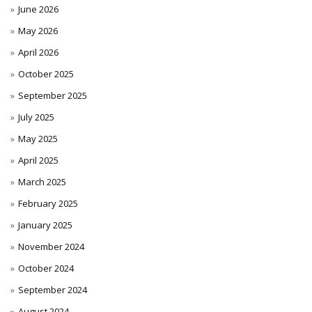
June 2026
May 2026
April 2026
October 2025
September 2025
July 2025
May 2025
April 2025
March 2025
February 2025
January 2025
November 2024
October 2024
September 2024
August 2024