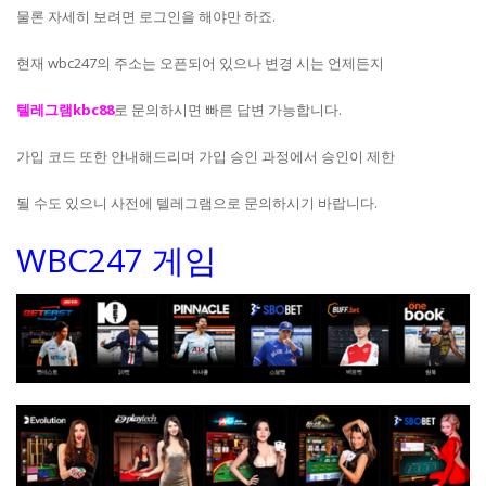
물론 자세히 보려면 로그인을 해야만 하죠.
현재 wbc247의 주소는 오픈되어 있으나 변경 시는 언제든지
텔레그램kbc88
로 문의하시면 빠른 답변 가능합니다.
가입 코드 또한 안내해드리며 가입 승인 과정에서 승인이 제한
될 수도 있으니 사전에 텔레그램으로 문의하시기 바랍니다.
WBC247 게임