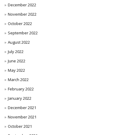
December 2022
November 2022
October 2022
September 2022
August 2022
July 2022
June 2022
May 2022
March 2022
February 2022
January 2022
December 2021
November 2021
October 2021