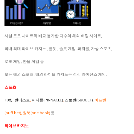
사설 토토 사이트와 비교 불가한 다수의 해외 배팅 사이트,
국내 최대 라이브 카지노 , 룰렛 , 슬롯 게임, 파워볼, 가상 스포츠,
로또 게임, 환율 게임 등
모든 해외 스포츠, 해외 라이브 카지노는 정식 라이선스 게임.
스포츠
10벳
,
벳이스트
,
피나클(PINNACLE)
,
스보벳(SBOBET)
,
버프벳
(buff.bet)
, 원북(one book)
등
라이브 카지노