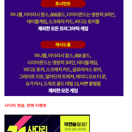
사다리 연승, 연패 이벤트