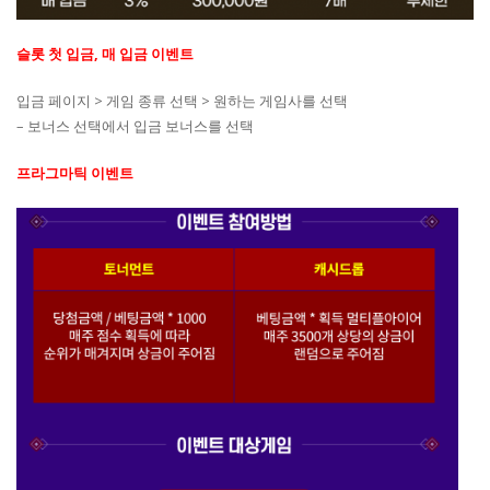
슬롯 첫 입금, 매 입금 이벤트
입금 페이지 > 게임 종류 선택 > 원하는 게임사를 선택
– 보너스 선택에서 입금 보너스를 선택
프라그마틱 이벤트