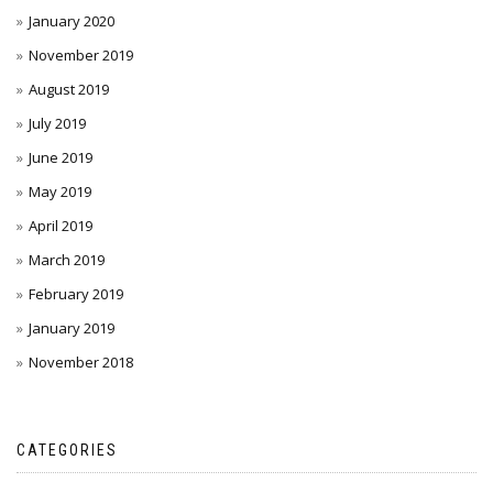
January 2020
November 2019
August 2019
July 2019
June 2019
May 2019
April 2019
March 2019
February 2019
January 2019
November 2018
CATEGORIES