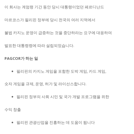
이 회사는 계엄령 기간 동안 당시 대통령이었던 페르디난드
마르코스가 필리핀 정부에 당시 전국의 여러 지역에서
불법 카지노 운영이 급증하는 것을 중단하라는 요구에 대응하여
발표한 대통령령에 따라 설립되었습니다.
PAGCOR가 하는 일
필리핀의 카지노 게임을 포함한 도박 게임, 카드 게임,
숫자 게임을 규제, 운영, 허가 및 라이선스합니다.
필리핀 정부의 사회 시민 및 국가 개발 프로그램을 위한
수익 창출
필리핀 관광산업을 진흥하는 데 도움이 됩니다