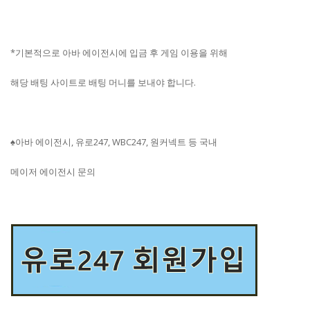
*기본적으로 아바 에이전시에 입금 후 게임 이용을 위해
해당 배팅 사이트로 배팅 머니를 보내야 합니다.
♠아바 에이전시, 유로247, WBC247, 원커넥트 등 국내
메이저 에이전시 문의