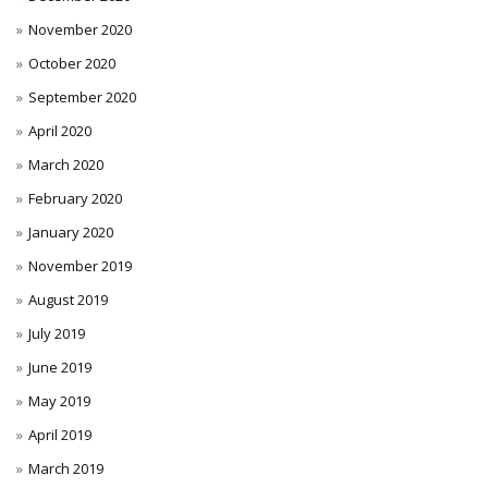
November 2020
October 2020
September 2020
April 2020
March 2020
February 2020
January 2020
November 2019
August 2019
July 2019
June 2019
May 2019
April 2019
March 2019