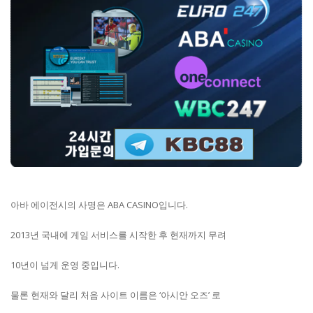
아바 에이전시의 사명은 ABA CASINO입니다.
2013년 국내에 게임 서비스를 시작한 후 현재까지 무려
10년이 넘게 운영 중입니다.
물론 현재와 달리 처음 사이트 이름은 ‘아시안 오즈’ 로