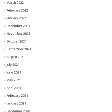
March 2022
February 2022
January 2022
December 2021
November 2021
October 2021
September 2021
August 2021
July 2021
June 2021
May 2021
April 2021
February 2021
January 2021
December 2020