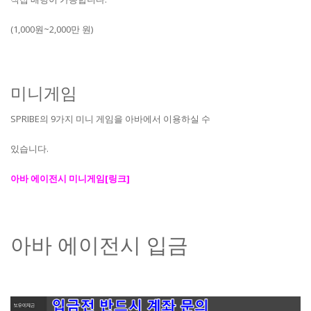
(1,000원~2,000만 원)
미니게임
SPRIBE의 9가지 미니 게임을 아바에서 이용하실 수
있습니다.
아바 에이전시 미니게임[링크]
아바 에이전시 입금