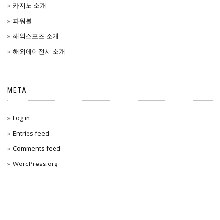
카지노 소개
파워볼
해외스포츠 소개
해외에이전시 소개
META
Log in
Entries feed
Comments feed
WordPress.org