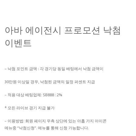
아바 에이전시 프로모션 낙첨
이벤트
– 낙첨 포인트 금액 : 각 경기당 동일 배팅에서 낙첨 금액이
30만원 이상일 경우, 낙첨된 금액의 일정 퍼센트 지급
– 적용 대상 배팅업체: SB888 : 2%
* 모든 라이브 경기 지급 불가
– 이용방법: 회원 페이지 우측 상단에 있는 아홉 가지 아이콘
메뉴중 “낙첨신청”. 메뉴를 통해 신청 가능합니다.