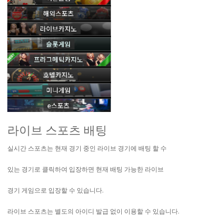
라이브 스포츠 배팅
실시간 스포츠는 현재 경기 중인 라이브 경기에 배팅 할 수
있는 경기로 클릭하여 입장하면 현재 배팅 가능한 라이브
경기 게임으로 입장할 수 있습니다.
라이브 스포츠는 별도의 아이디 발급 없이 이용할 수 있습니다.