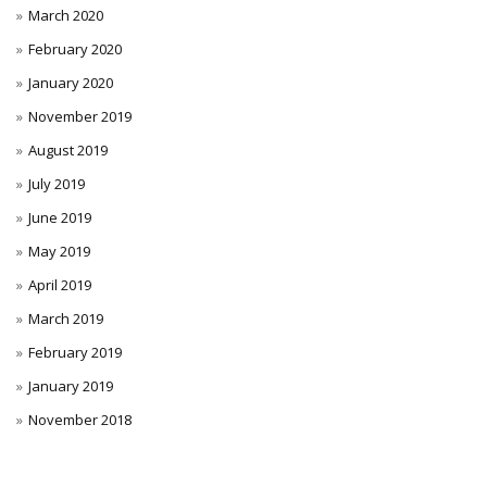
March 2020
February 2020
January 2020
November 2019
August 2019
July 2019
June 2019
May 2019
April 2019
March 2019
February 2019
January 2019
November 2018