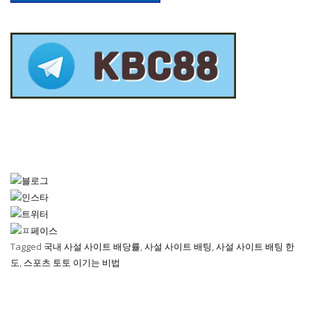
Tagged
국내 사설 사이트 배당률
,
사설 사이트 배팅
,
사설 사이트 배팅 한
도
,
스포츠 토토 이기는 비법