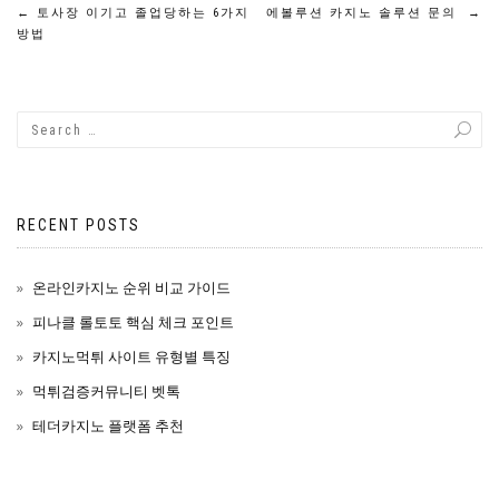
Post
←
토사장 이기고 졸업당하는 6가지
에볼루션 카지노 솔루션 문의
→
방법
navigation
RECENT POSTS
온라인카지노 순위 비교 가이드
피나클 롤토토 핵심 체크 포인트
카지노먹튀 사이트 유형별 특징
먹튀검증커뮤니티 벳톡
테더카지노 플랫폼 추천