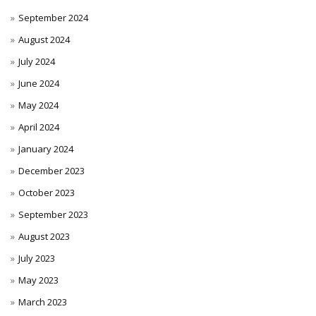
September 2024
August 2024
July 2024
June 2024
May 2024
April 2024
January 2024
December 2023
October 2023
September 2023
August 2023
July 2023
May 2023
March 2023