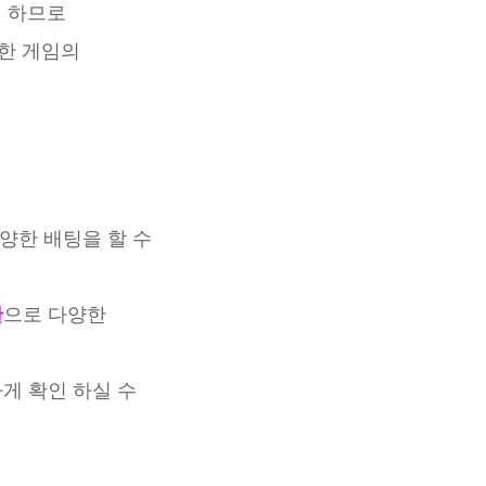
첨 하므로
양한 게임의
다양한 배팅을 할 수
판
으로 다양한
게 확인 하실 수