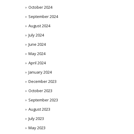
October 2024
September 2024
August 2024
July 2024
June 2024
May 2024
April 2024
January 2024
December 2023
October 2023
September 2023
August 2023
July 2023
May 2023