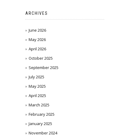
ARCHIVES
June 2026
May 2026
April 2026
October 2025
September 2025
July 2025
May 2025
April 2025
March 2025
February 2025
January 2025
November 2024