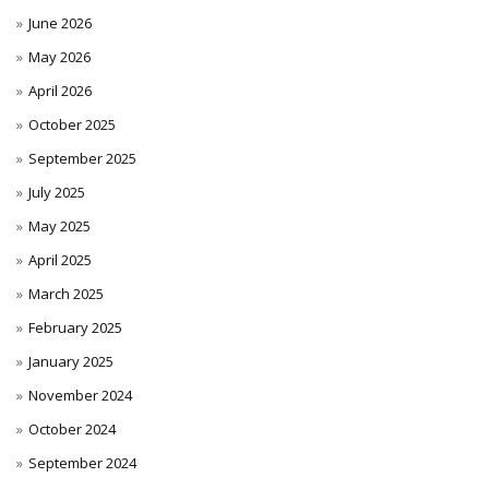
June 2026
May 2026
April 2026
October 2025
September 2025
July 2025
May 2025
April 2025
March 2025
February 2025
January 2025
November 2024
October 2024
September 2024