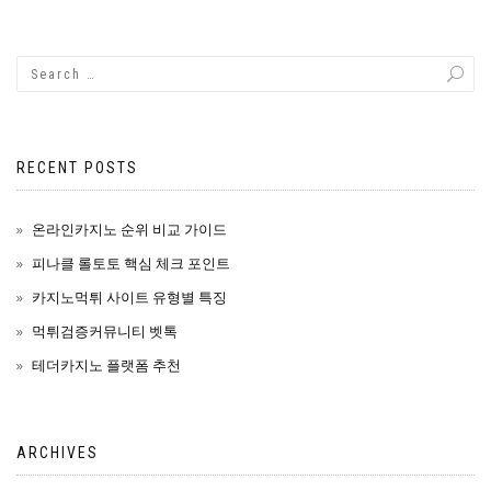
RECENT POSTS
온라인카지노 순위 비교 가이드
피나클 롤토토 핵심 체크 포인트
카지노먹튀 사이트 유형별 특징
먹튀검증커뮤니티 벳톡
테더카지노 플랫폼 추천
ARCHIVES