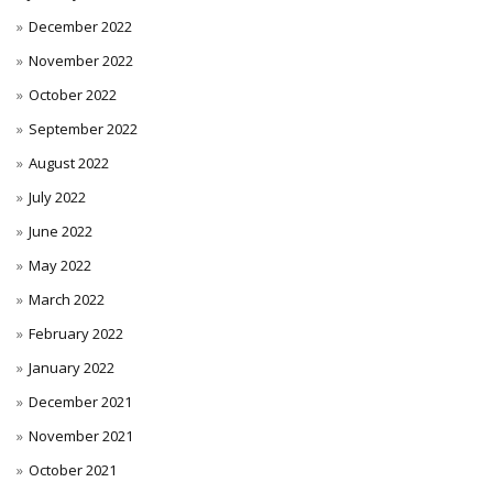
December 2022
November 2022
October 2022
September 2022
August 2022
July 2022
June 2022
May 2022
March 2022
February 2022
January 2022
December 2021
November 2021
October 2021