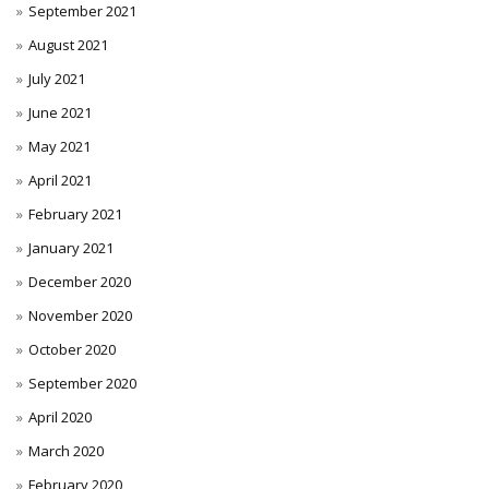
September 2021
August 2021
July 2021
June 2021
May 2021
April 2021
February 2021
January 2021
December 2020
November 2020
October 2020
September 2020
April 2020
March 2020
February 2020