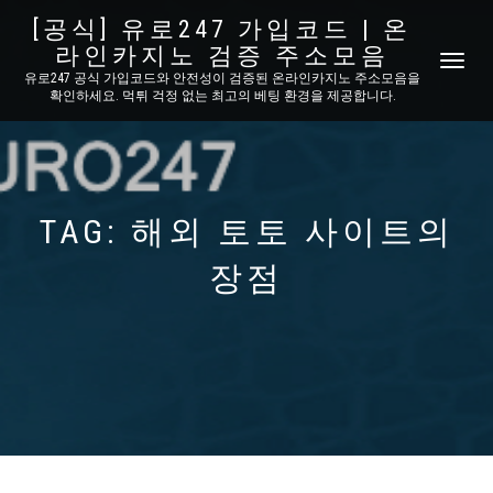
[공식] 유로247 가입코드 | 온
라인카지노 검증 주소모음
TOGGLE
유로247 공식 가입코드와 안전성이 검증된 온라인카지노 주소모음을
NAVIGATI
확인하세요. 먹튀 걱정 없는 최고의 베팅 환경을 제공합니다.
TAG:
해외 토토 사이트의
장점