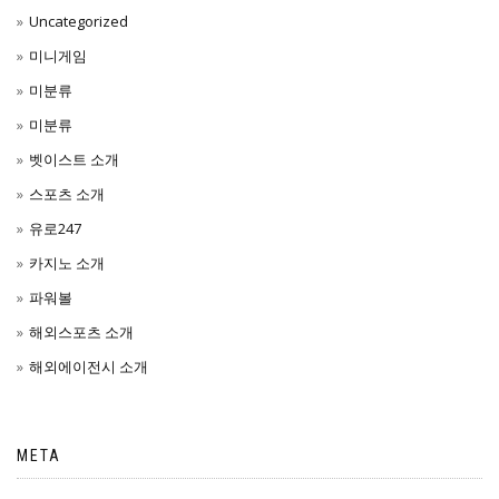
Uncategorized
미니게임
미분류
미분류
벳이스트 소개
스포츠 소개
유로247
카지노 소개
파워볼
해외스포츠 소개
해외에이전시 소개
META