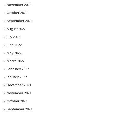
November 2022
October 2022
September 2022
August 2022
July 2022
June 2022
May 2022
March 2022
February 2022
January 2022
December 2021
November 2021
October 2021
September 2021