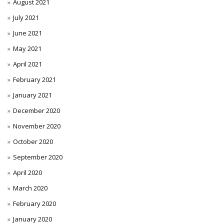
August 2021
July 2021
June 2021
May 2021
April 2021
February 2021
January 2021
December 2020
November 2020
October 2020
September 2020
April 2020
March 2020
February 2020
January 2020