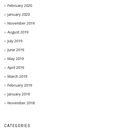
February 2020
January 2020
November 2019
August 2019
July 2019
June 2019
May 2019
April 2019
March 2019
February 2019
January 2019
November 2018
CATEGORIES