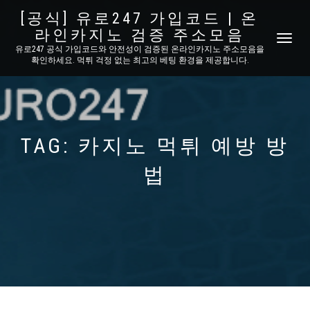
[공식] 유로247 가입코드 | 온
라인카지노 검증 주소모음
TOGGLE
유로247 공식 가입코드와 안전성이 검증된 온라인카지노 주소모음을
NAVIGATI
확인하세요. 먹튀 걱정 없는 최고의 베팅 환경을 제공합니다.
TAG:
카지노 먹튀 예방 방
법