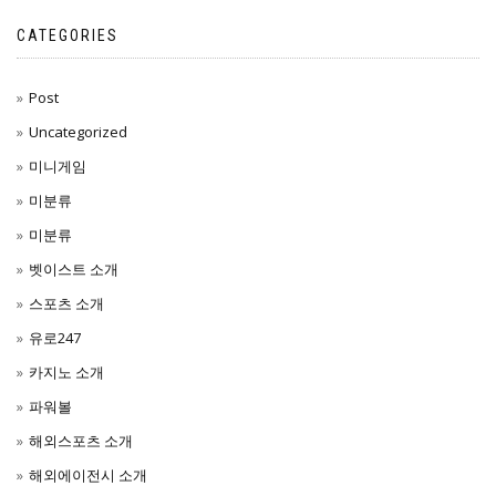
CATEGORIES
Post
Uncategorized
미니게임
미분류
미분류
벳이스트 소개
스포츠 소개
유로247
카지노 소개
파워볼
해외스포츠 소개
해외에이전시 소개