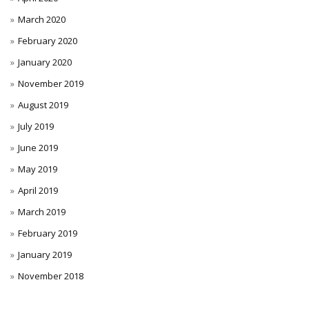
March 2020
February 2020
January 2020
November 2019
August 2019
July 2019
June 2019
May 2019
April 2019
March 2019
February 2019
January 2019
November 2018