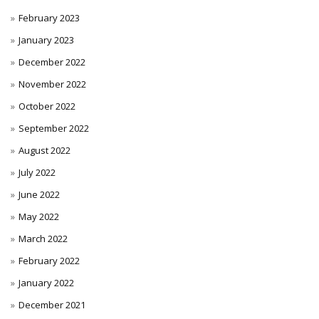
February 2023
January 2023
December 2022
November 2022
October 2022
September 2022
August 2022
July 2022
June 2022
May 2022
March 2022
February 2022
January 2022
December 2021