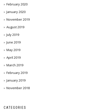
February 2020
January 2020
November 2019
August 2019
July 2019
June 2019
May 2019
April 2019
March 2019
February 2019
January 2019
November 2018
CATEGORIES