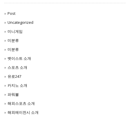
Post
Uncategorized
미니게임
미분류
미분류
벳이스트 소개
스포츠 소개
유로247
카지노 소개
파워볼
해외스포츠 소개
해외에이전시 소개