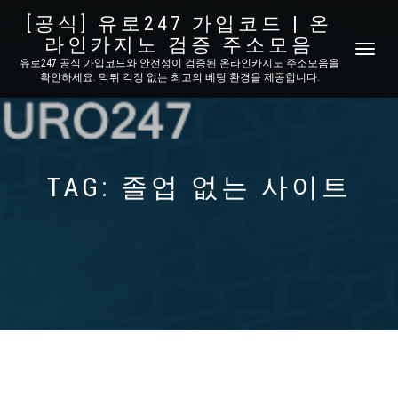
[공식] 유로247 가입코드 | 온
라인카지노 검증 주소모음
TOGGLE
유로247 공식 가입코드와 안전성이 검증된 온라인카지노 주소모음을
NAVIGATI
확인하세요. 먹튀 걱정 없는 최고의 베팅 환경을 제공합니다.
TAG:
졸업 없는 사이트