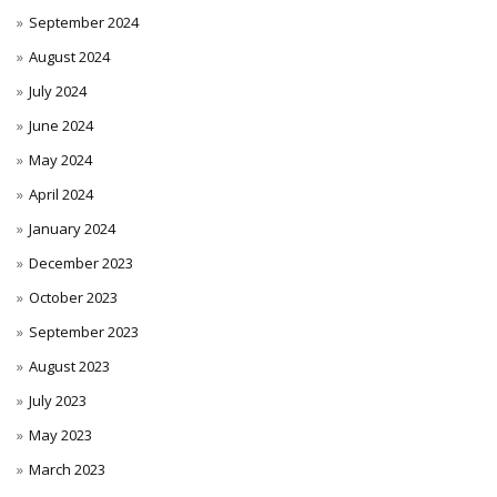
September 2024
August 2024
July 2024
June 2024
May 2024
April 2024
January 2024
December 2023
October 2023
September 2023
August 2023
July 2023
May 2023
March 2023