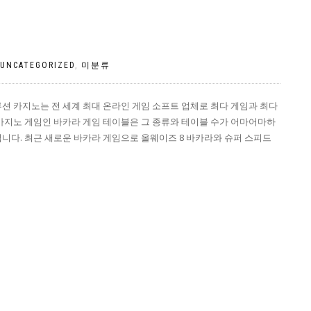
UNCATEGORIZED
,
미분류
션 카지노는 전 세계 최대 온라인 게임 소프트 업체로 최다 게임과 최다
카지노 게임인 바카라 게임 테이블은 그 종류와 테이블 수가 어마어마하
니다. 최근 새로운 바카라 게임으로 올웨이즈 8 바카라와 슈퍼 스피드