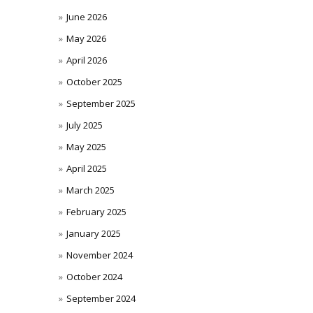
June 2026
May 2026
April 2026
October 2025
September 2025
July 2025
May 2025
April 2025
March 2025
February 2025
January 2025
November 2024
October 2024
September 2024