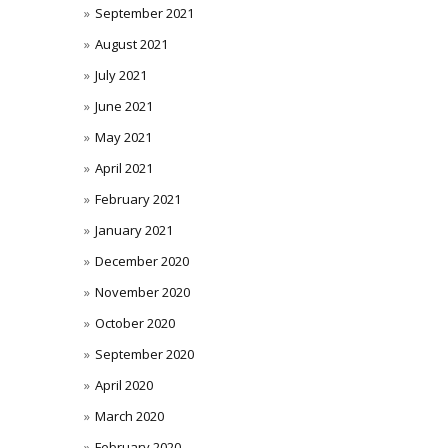
September 2021
August 2021
July 2021
June 2021
May 2021
April 2021
February 2021
January 2021
December 2020
November 2020
October 2020
September 2020
April 2020
March 2020
February 2020