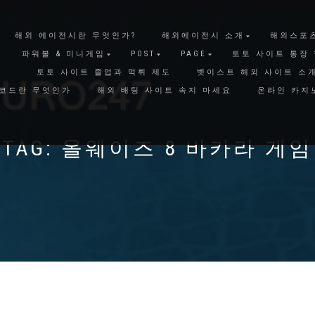
해외 에이전시란 무엇인가?
해외에이전시 소개
해외스포
파워볼 & 미니게임
POST
PAGE
토토 사이트 통장
토토 사이트 졸업과 먹튀 제도
벳이스트 해외 사이트 소
 코드란 무엇인가
해외 배팅 사이트 속지 마세요
온라인 카지
TAG:
올웨이즈 8 바카라 게임