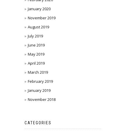
January 2020
November 2019
August 2019
July 2019
June 2019
May 2019
April 2019
March 2019
February 2019
January 2019
November 2018
CATEGORIES