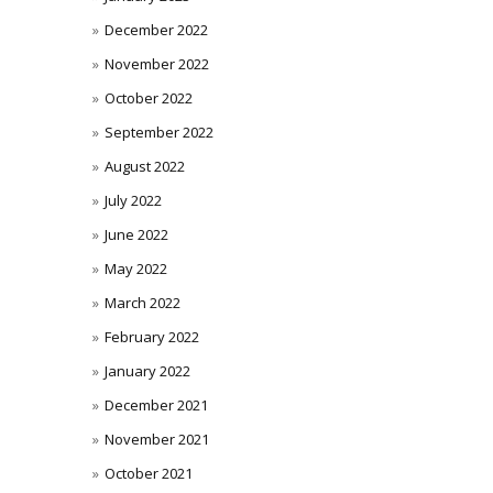
December 2022
November 2022
October 2022
September 2022
August 2022
July 2022
June 2022
May 2022
March 2022
February 2022
January 2022
December 2021
November 2021
October 2021