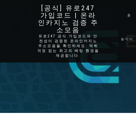
[공식] 유로247
가입코드 | 온라
홈
인카지노 검증 주
소모음
유로247 공식 가입코드와 안
놀이터
전성이 검증된 온라인카지노
주소모음을 확인하세요. 먹튀
걱정 없는 최고의 베팅 환경을
제공합니다.