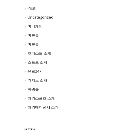
Post
Uncategorized
미니게임
미분류
미분류
벳이스트 소개
스포츠 소개
유로247
카지노 소개
파워볼
해외스포츠 소개
해외에이전시 소개