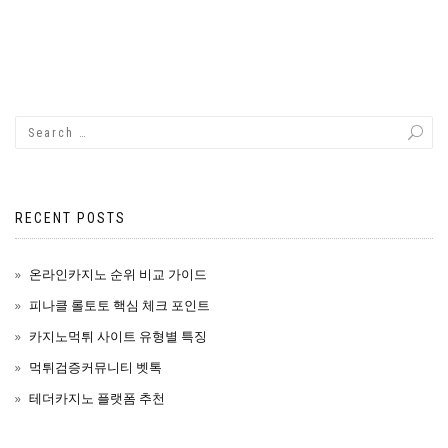
RECENT POSTS
온라인카지노 순위 비교 가이드
피나클 롤토토 핵심 체크 포인트
카지노먹튀 사이트 유형별 특징
먹튀검증커뮤니티 벳톡
테더카지노 플랫폼 추천