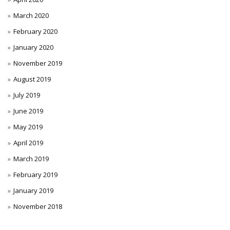
March 2020
February 2020
January 2020
November 2019
August 2019
July 2019
June 2019
May 2019
April 2019
March 2019
February 2019
January 2019
November 2018