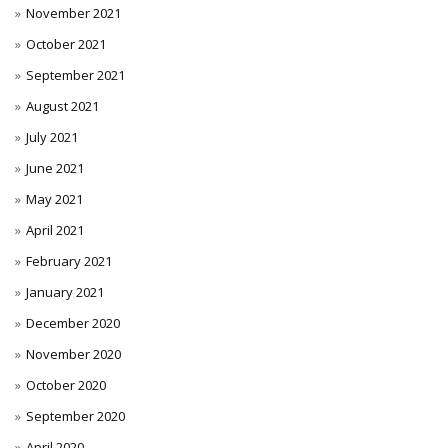
November 2021
October 2021
September 2021
August 2021
July 2021
June 2021
May 2021
April 2021
February 2021
January 2021
December 2020
November 2020
October 2020
September 2020
April 2020