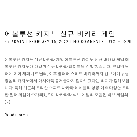
에볼루션 카지노 신규 바카라 게임
BY
ADMIN
|
FEBRUARY 16, 2022
|
NO COMMENTS
|
카지노 소개
에볼루션 카지노 신규 바카라 게임 에볼루션 카지노 신규 바카라 게임 에
볼루션 카지노가 다양한 신규 바카라 테이블을 런칭 했습니다. 코리안 딜
러에 이어 재패니즈 딜러, 이후 엠퍼러 스피드 바카라까지 선보이며 유럽
중심의 카지노에서 아시아쪽 유저들까지 잡아보겠다는 의지가 강해보입
니다. 특히 기존의 코리안 스피드 바카라 테이블의 성공 이후 다양한 코리
안 딜러 게임이 추가되었으며 바카라와 식보 게임의 조합인 박보 게임의
[…]
Read more