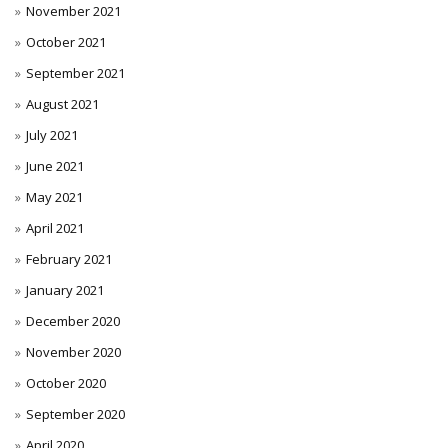
November 2021
October 2021
September 2021
August 2021
July 2021
June 2021
May 2021
April 2021
February 2021
January 2021
December 2020
November 2020
October 2020
September 2020
April 2020