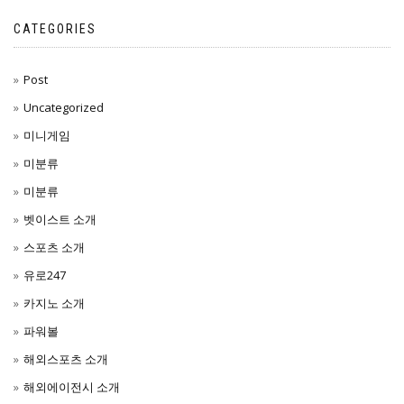
CATEGORIES
Post
Uncategorized
미니게임
미분류
미분류
벳이스트 소개
스포츠 소개
유로247
카지노 소개
파워볼
해외스포츠 소개
해외에이전시 소개