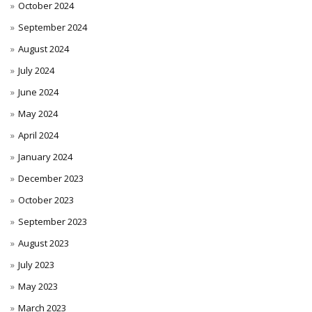
October 2024
September 2024
August 2024
July 2024
June 2024
May 2024
April 2024
January 2024
December 2023
October 2023
September 2023
August 2023
July 2023
May 2023
March 2023