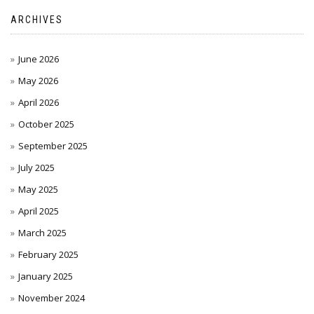
ARCHIVES
June 2026
May 2026
April 2026
October 2025
September 2025
July 2025
May 2025
April 2025
March 2025
February 2025
January 2025
November 2024