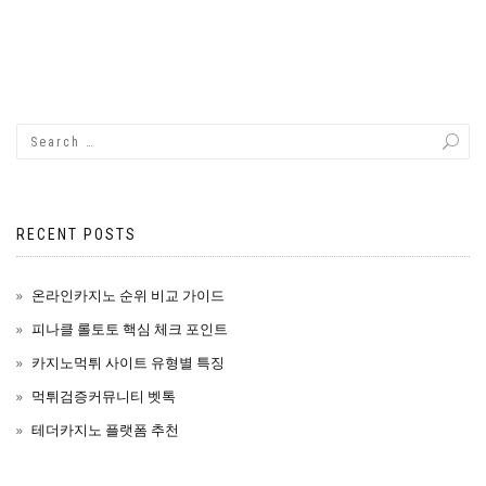
RECENT POSTS
온라인카지노 순위 비교 가이드
피나클 롤토토 핵심 체크 포인트
카지노먹튀 사이트 유형별 특징
먹튀검증커뮤니티 벳톡
테더카지노 플랫폼 추천