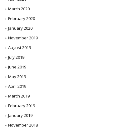
March 2020
February 2020
January 2020
November 2019
August 2019
July 2019
June 2019
May 2019
April 2019
March 2019
February 2019
January 2019
November 2018