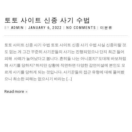
토토 사이트 신종 사기 수법
BY
ADMIN
|
JANUARY 6, 2022
|
NO COMMENTS
|
미분류
토토 사이트 신종 사기 수법 토토 사이트 신종 사기 수법 사실 신종이랄 것
도 없는 게 그간 꾸준히 사기꾼들의 사기는 진행되었으나 단지 최근 들어
피해 사례가 늘어났다고 봅니다. 흔히들 나는 아니겠지? 도대체 바보처럼
왜 사기를 당하지? 하지만 상황에 직면하면 다양한 감언이설에 본인도 모
르게 사기를 당하게 되는 것입니다. 사기꾼들의 접근 유형에 대해 풀어봤
으니 최소한 피해는 없으시기 바라는 […]
Read more