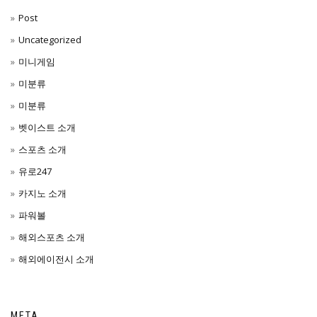
Post
Uncategorized
미니게임
미분류
미분류
벳이스트 소개
스포츠 소개
유로247
카지노 소개
파워볼
해외스포츠 소개
해외에이전시 소개
META