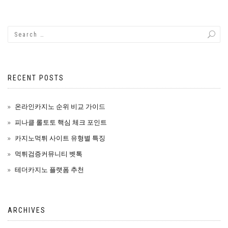
RECENT POSTS
온라인카지노 순위 비교 가이드
피나클 롤토토 핵심 체크 포인트
카지노먹튀 사이트 유형별 특징
먹튀검증커뮤니티 벳톡
테더카지노 플랫폼 추천
ARCHIVES