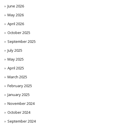
June 2026
May 2026
April 2026
October 2025
September 2025
July 2025
May 2025
April 2025
March 2025
February 2025
January 2025
November 2024
October 2024
September 2024