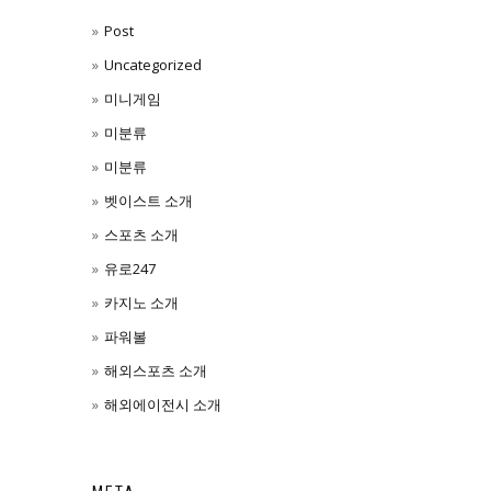
Post
Uncategorized
미니게임
미분류
미분류
벳이스트 소개
스포츠 소개
유로247
카지노 소개
파워볼
해외스포츠 소개
해외에이전시 소개