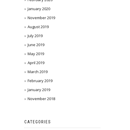
January 2020
November 2019
August 2019
July 2019
June 2019
May 2019
April 2019
March 2019
February 2019
January 2019
November 2018
CATEGORIES