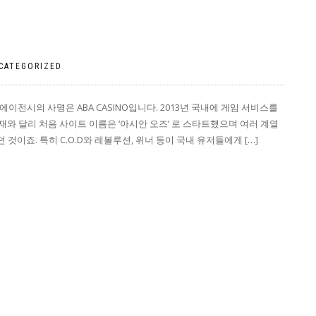
CATEGORIZED
전시의 사명은 ABA CASINO입니다. 2013년 국내에 게임 서비스를
재와 달리 처음 사이트 이름은 ‘아시안 오즈’ 로 스타트했으며 여러 계열
 것이죠. 특히 C.O.D와 레볼루션, 위너 등이 국내 유저들에게 […]