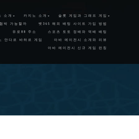
츠 소개
카지노 소개
슬롯 게임과 그래프 게임
 협박 가능할까
벳365 해외 배팅 사이트 가입 방법
개
유로88 주소
스포츠 토토 정배와 역배 배팅
노 안다르 바하르 게임
아바 에이전시 소개와 리뷰
아바 에이전시 신규 게임 런칭