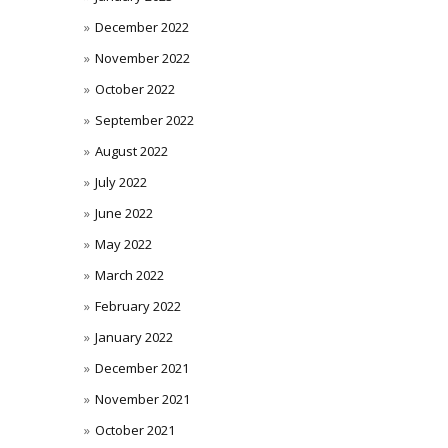
December 2022
November 2022
October 2022
September 2022
August 2022
July 2022
June 2022
May 2022
March 2022
February 2022
January 2022
December 2021
November 2021
October 2021