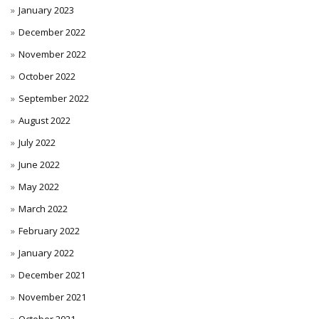
January 2023
December 2022
November 2022
October 2022
September 2022
August 2022
July 2022
June 2022
May 2022
March 2022
February 2022
January 2022
December 2021
November 2021