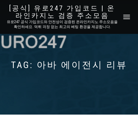
[공식] 유로247 가입코드 | 온
라인카지노 검증 주소모음
TOGGLE
유로247 공식 가입코드와 안전성이 검증된 온라인카지노 주소모음을
NAVIGATI
확인하세요. 먹튀 걱정 없는 최고의 베팅 환경을 제공합니다.
TAG:
아바 에이전시 리뷰