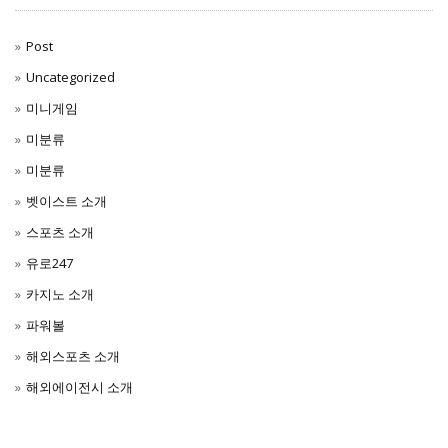
Post
Uncategorized
미니게임
미분류
미분류
벳이스트 소개
스포츠 소개
유로247
카지노 소개
파워볼
해외스포츠 소개
해외에이전시 소개