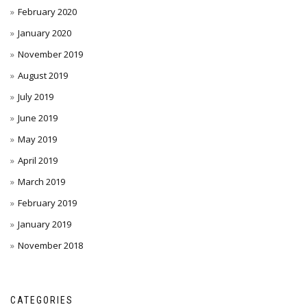
February 2020
January 2020
November 2019
August 2019
July 2019
June 2019
May 2019
April 2019
March 2019
February 2019
January 2019
November 2018
CATEGORIES