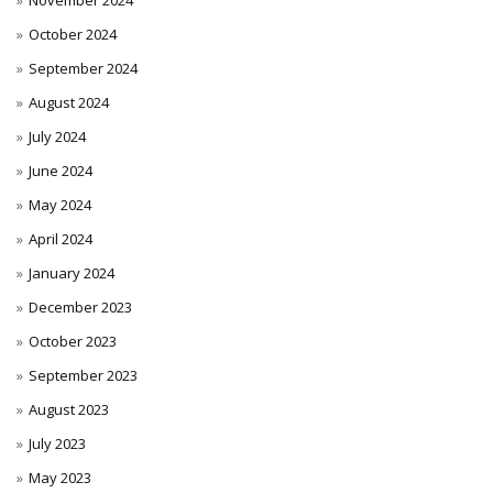
November 2024
October 2024
September 2024
August 2024
July 2024
June 2024
May 2024
April 2024
January 2024
December 2023
October 2023
September 2023
August 2023
July 2023
May 2023