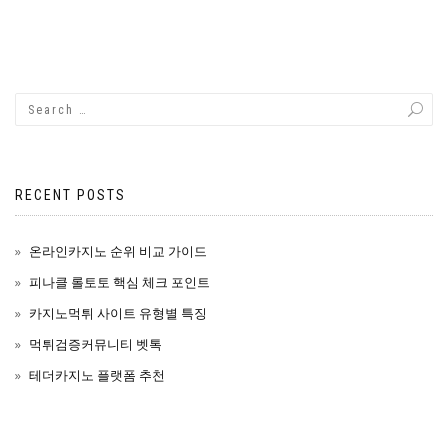
RECENT POSTS
온라인카지노 순위 비교 가이드
피나클 롤토토 핵심 체크 포인트
카지노먹튀 사이트 유형별 특징
먹튀검증커뮤니티 벳톡
테더카지노 플랫폼 추천