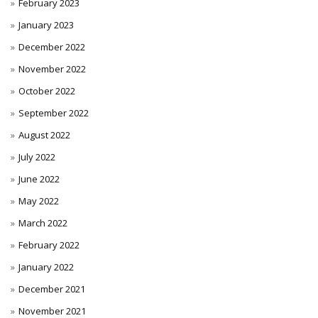
February 2023
January 2023
December 2022
November 2022
October 2022
September 2022
August 2022
July 2022
June 2022
May 2022
March 2022
February 2022
January 2022
December 2021
November 2021