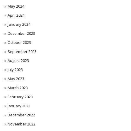
May 2024
April 2024
January 2024
December 2023
October 2023
September 2023
August 2023
July 2023
May 2023
March 2023
February 2023
January 2023
December 2022
November 2022