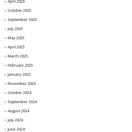
April 2026
October 2025
September 2025
July 2025
May 2025
April 2025
March 2025
February 2025
January 2025
November 2024
October 2024
September 2024
August 2024
July 2024
June 2024