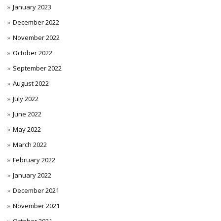
January 2023
December 2022
November 2022
October 2022
September 2022
August 2022
July 2022
June 2022
May 2022
March 2022
February 2022
January 2022
December 2021
November 2021