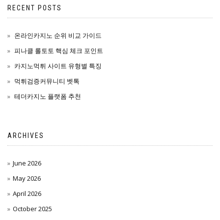
RECENT POSTS
온라인카지노 순위 비교 가이드
피나클 롤토토 핵심 체크 포인트
카지노먹튀 사이트 유형별 특징
먹튀검증커뮤니티 벳톡
테더카지노 플랫폼 추천
ARCHIVES
June 2026
May 2026
April 2026
October 2025