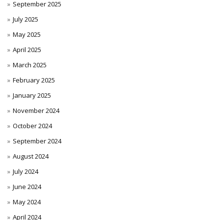
September 2025
July 2025
May 2025
April 2025
March 2025
February 2025
January 2025
November 2024
October 2024
September 2024
August 2024
July 2024
June 2024
May 2024
April 2024