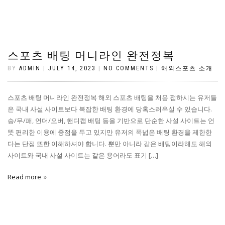
스포츠 배팅 머니라인 완전정복
BY
ADMIN
|
JULY 14, 2023
|
NO COMMENTS
|
해외스포츠 소개
스포츠 배팅 머니라인 완전정복 해외 스포츠 배팅을 처음 접하시는 유저들
은 국내 사설 사이트보다 복잡한 배팅 환경에 당혹스러우실 수 있습니다.
승/무/패, 언더/오버, 핸디캡 배팅 등을 기반으로 단순한 사설 사이트는 언
뜻 편리한 이용에 중점을 두고 있지만 유저의 폭넓은 배팅 환경을 제한한
다는 단점 또한 이해하셔야 합니다. 뿐만 아니라 같은 배팅이라해도 해외
사이트와 국내 사설 사이트는 같은 용어라도 표기 […]
Read more