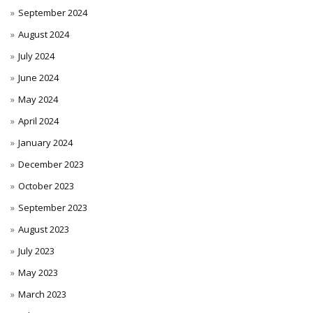
September 2024
August 2024
July 2024
June 2024
May 2024
April 2024
January 2024
December 2023
October 2023
September 2023
August 2023
July 2023
May 2023
March 2023