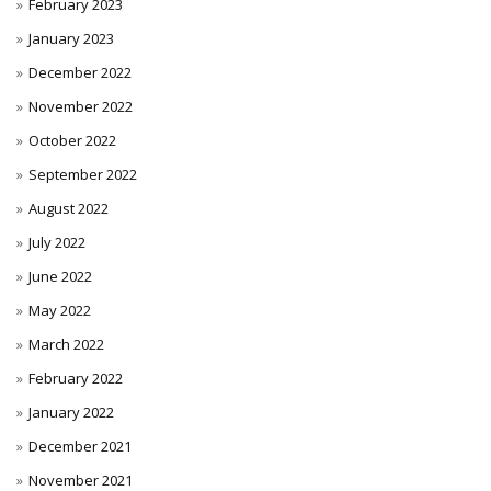
February 2023
January 2023
December 2022
November 2022
October 2022
September 2022
August 2022
July 2022
June 2022
May 2022
March 2022
February 2022
January 2022
December 2021
November 2021