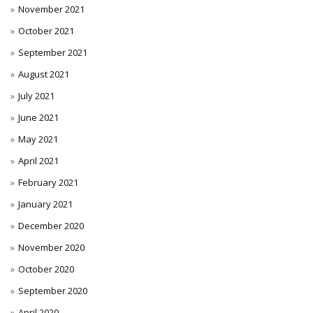
November 2021
October 2021
September 2021
August 2021
July 2021
June 2021
May 2021
April 2021
February 2021
January 2021
December 2020
November 2020
October 2020
September 2020
April 2020