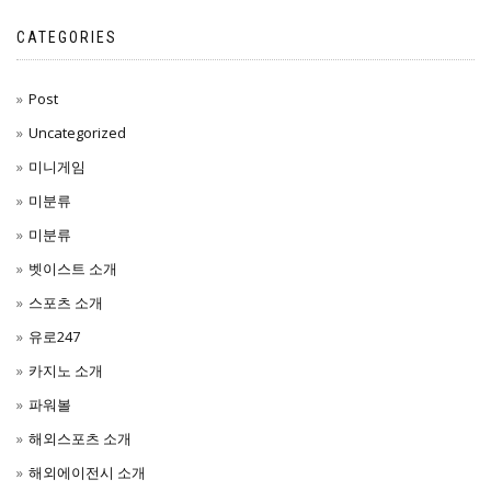
CATEGORIES
Post
Uncategorized
미니게임
미분류
미분류
벳이스트 소개
스포츠 소개
유로247
카지노 소개
파워볼
해외스포츠 소개
해외에이전시 소개