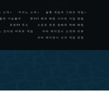
츠 소개
카지노 소개
슬롯 게임과 그래프 게임
 협박 가능할까
벳365 해외 배팅 사이트 가입 방법
개
유로88 주소
스포츠 토토 정배와 역배 배팅
노 안다르 바하르 게임
아바 에이전시 소개와 리뷰
아바 에이전시 신규 게임 런칭