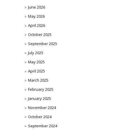
June 2026
May 2026
April 2026
October 2025
September 2025
July 2025
May 2025
April 2025
March 2025
February 2025
January 2025
November 2024
October 2024
September 2024