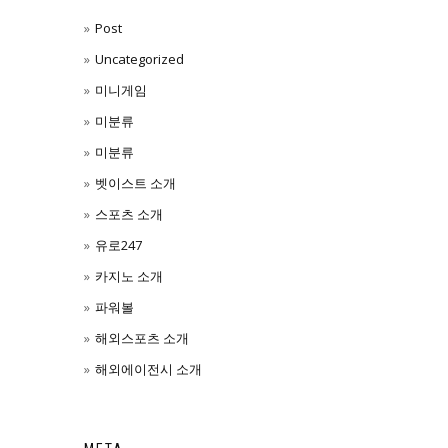
Post
Uncategorized
미니게임
미분류
미분류
벳이스트 소개
스포츠 소개
유로247
카지노 소개
파워볼
해외스포츠 소개
해외에이전시 소개