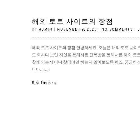
해외 토토 사이트의 장점
BY
ADMIN
|
NOVEMBER 9, 2020
|
NO COMMENTS
|
해외 토토 사이트의 장점 안녕하세요. 오늘은 해외 토토 사이
도 되시다 보면 지인을 통해서든 단톡방을 통해서든 해외 토토
찾게 되는지 아니 찾아야만 하는지 알아보도록 하죠. 궁금하신
니다. […]
Read more